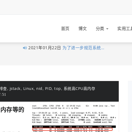
首页
博文
分类
实用工
2021年01月22日
为了进一步规范系统…
2021年01月05日
最近做了一些logo准…
2020年11月03日
分享录网站底部现已…
2020年10月27日
早在1月10日xubingta…
2020年10月23日
由于网站暂未落实实…
,
,
,
,
,
,
障排查
jstack
Linux
nid
PID
top
系统高CPU高内存
2020年10月19日
喜讯！喜讯！分享录…
:51
2020年09月26日
考虑到很多技术文章…
U、内存等的
2020年09月16日
我的个人网站分享录…
2020年06月14日
大家不用太拘束，但…
2020年06月03日
经过这段时间的努力…