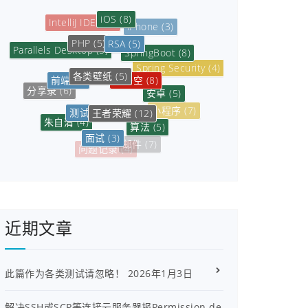
iOS
(8)
IntelliJ IDEA
(5)
iPhone
(3)
RSA
(5)
PHP
(5)
SpringBoot
(8)
Parallels Desktop
(5)
各类壁纸
(5)
Spring Security
(4)
孙悟空
(8)
前端
(5)
安卓
(5)
分享录
(6)
王者荣耀
(12)
测试
(3)
小程序
(7)
朱自清
(4)
算法
(5)
面试
(3)
数据库
(6)
邮件
(7)
问题记录
(4)
近期文章
此篇作为各类测试请忽略！
2026年1月3日
解决SSH或SCP等连接云服务器报Permission de