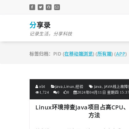
跳
至
正
文
分享录
记录生活，分享科技
标签归档：PID (
在移动端浏览
) (
所有端
) (
APP
)
,
,
,
xbt
Java
Linux
经验
Java
JAVA线上故
1,724
0
0
2024年04月11日 星期四 15:37
Linux环境排查Java项目占高CP
方法