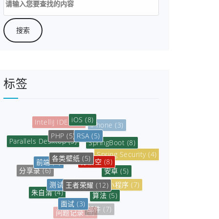
索：
标签
iOS
(8)
RSA
(5)
PHP
(5)
SpringBoot
(8)
Parallels Desktop
(5)
各类壁纸
(5)
孙悟空
(8)
前端
(5)
Spring Security
(4)
安卓
(5)
分享录
(6)
王者荣耀
(12)
测试
(3)
小程序
(7)
算法
(5)
朱自清
(4)
面试
(3)
微信小程序
(8)
数据库
(6)
邮件
(7)
问题记录
(4)