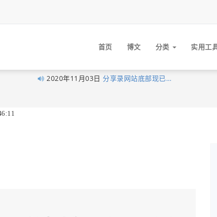
首页
博文
分类
实用工
2020年11月03日
分享录网站底部现已…
2020年10月27日
早在1月10日xubingta…
2020年10月23日
由于网站暂未落实实…
6:11
2020年10月19日
喜讯！喜讯！分享录…
2020年09月26日
考虑到很多技术文章…
2020年09月16日
我的个人网站分享录…
2020年06月14日
大家不用太拘束，但…
2020年06月03日
经过这段时间的努力…
2020年05月12日
为了更好的保护原创…
2020年04月28日
近来发现fenxianglu.…