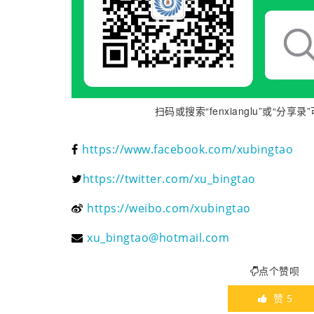
扫码或搜索“fenxianglu”或“
https://www.facebook.com/xubingtao
https://twitter.com/xu_bingtao
https://weibo.com/xubingtao
xu_bingtao@hotmail.com
点个赞呗
赞
5