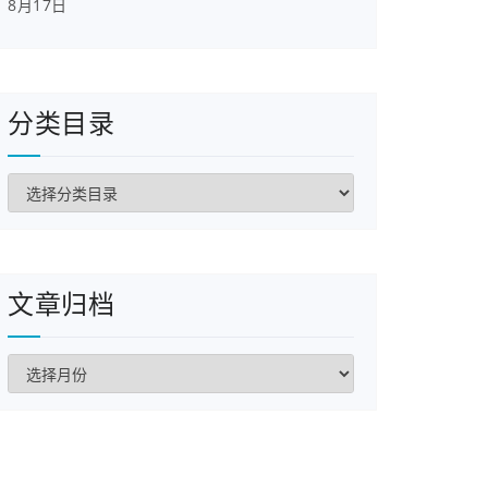
8月17日
分类目录
分
类
目
录
文章归档
文
章
归
档