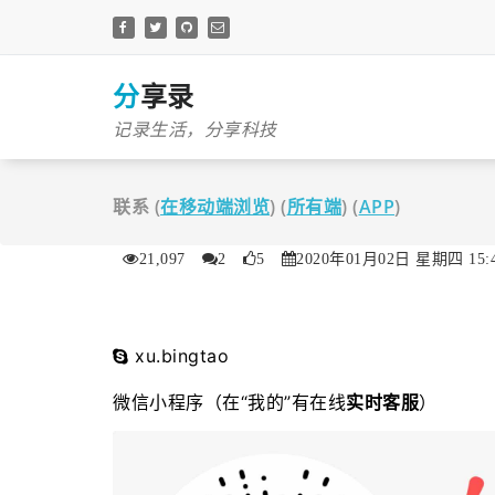
跳
至
正
文
分享录
记录生活，分享科技
联系 (
在移动端浏览
) (
所有端
) (
APP
)
21,097
2
5
2020年01月02日 星期四 15:4
xu.bingtao
微信小程序（在“我的”有在线
实时客服
）