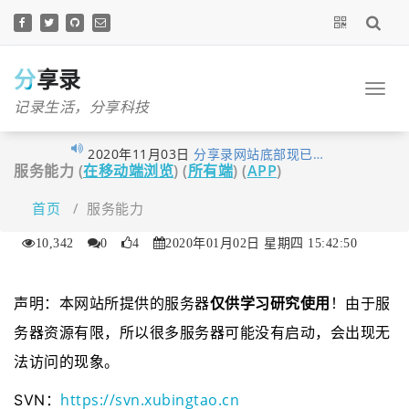
跳
至
正
文
分享录
记录生活，分享科技
2020年11月03日
分享录网站底部现已…
服务能力 (
在移动端浏览
) (
所有端
) (
APP
)
2020年10月27日
早在1月10日xubingta…
2020年10月23日
由于网站暂未落实实…
首页
/
服务能力
2020年10月19日
喜讯！喜讯！分享录…
10,342
0
4
2020年01月02日 星期四 15:42:50
2020年09月26日
考虑到很多技术文章…
2020年09月16日
我的个人网站分享录…
声明：本网站所提供的服务器
仅供学习研究使用
！由于服
2020年06月14日
大家不用太拘束，但…
务器资源有限，所以很多服务器可能没有启动，会出现无
2020年06月03日
经过这段时间的努力…
法访问的现象。
2020年05月12日
为了更好的保护原创…
2020年04月28日
近来发现fenxianglu.…
https://svn.xubingtao.cn
SVN：