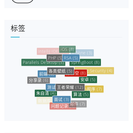
标签
iOS
(8)
iPhone
(3)
RSA
(5)
PHP
(5)
SpringBoot
(8)
Parallels Desktop
(5)
各类壁纸
(5)
孙悟空
(8)
Spring Security
(4)
前端
(5)
安卓
(5)
分享录
(6)
王者荣耀
(12)
测试
(3)
小程序
(7)
朱自清
(4)
算法
(5)
面试
(3)
微信小程序
(8)
数据库
(6)
邮件
(7)
问题记录
(4)