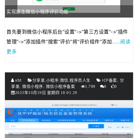
2020年04月28日
近来发现fenxianglu.…
实现原生微信小程序评价功能
2020年04月23日
由于服务器的带宽有…
2020年01月08日
若想发表博客的可以…
首先要到微信小程序后台“设置”->“第三方设置”->“插件
2021年03月01日
为了跟整套系统名称…
2021年01月22日
为了进一步规范系统…
……阅读
管理”->“添加插件”搜索“评价”将“评价组件”添加
更多
,
,
,
,
xbt
分享录
小程序
微信
程序员人生
ICP备案
分
,
,
享录
微信小程序
微信小程序备案
1,799
0
0
2023年10月19日 星期四 18:01:29