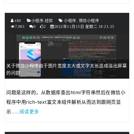
,
,
xbt
小程序
经验
小程序
微信小程序
7,061
0
2
2022年11月15日 星期二 18:21:25
关于微信小程序由于图片宽度太大或文字太长造成溢出屏幕
的问题
问题是这样的，从数据库查出html字符串然后在微信小
程序中用rich-text富文本组件解析从而达到跟网页显
……阅读更多
示