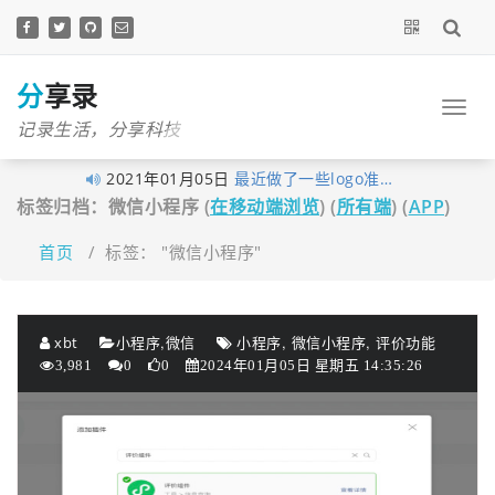
跳
至
正
文
分享录
记录生活，分享科技
2021年01月05日
最近做了一些logo准…
标签归档：微信小程序 (
在移动端浏览
) (
所有端
) (
APP
)
2020年11月03日
分享录网站底部现已…
2020年10月27日
早在1月10日xubingta…
首页
/
标签： "微信小程序"
2020年10月23日
由于网站暂未落实实…
2020年10月19日
喜讯！喜讯！分享录…
,
,
,
xbt
小程序
微信
小程序
微信小程序
评价功能
2020年09月26日
考虑到很多技术文章…
3,981
0
0
2024年01月05日 星期五 14:35:26
2020年09月16日
我的个人网站分享录…
2020年06月14日
大家不用太拘束，但…
2020年06月03日
经过这段时间的努力…
2020年05月12日
为了更好的保护原创…