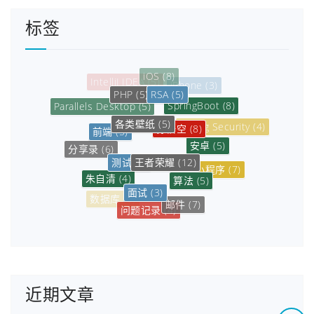
标签
RSA
(5)
PHP
(5)
SpringBoot
(8)
Parallels Desktop
(5)
各类壁纸
(5)
孙悟空
(8)
前端
(5)
Spring Security
(4)
安卓
(5)
分享录
(6)
王者荣耀
(12)
测试
(3)
小程序
(7)
算法
(5)
朱自清
(4)
面试
(3)
微信小程序
(8)
数据库
(6)
邮件
(7)
问题记录
(4)
排位
(11)
近期文章