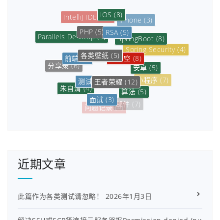
iOS
(8)
IntelliJ IDEA
(5)
iPhone
(3)
PHP
(5)
RSA
(5)
Parallels Desktop
(5)
SpringBoot
(8)
Spring Security
(4)
各类壁纸
(5)
孙悟空
(8)
前端
(5)
安卓
(5)
分享录
(6)
测试
(3)
王者荣耀
(12)
小程序
(7)
朱自清
(4)
算法
(5)
面试
(3)
邮件
(7)
问题记录
(4)
近期文章
此篇作为各类测试请忽略！
2026年1月3日