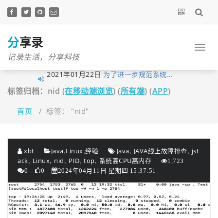
跳
至
正
文
分享录
记录生活，分享科技
2021年01月22日
为了进一步规范系统…
2021年01月05日
最近做了一些logo准…
标签归档：nid (
在移动端浏览
) (
所有端
) (
APP
)
2020年11月03日
分享录网站底部现已…
2020年10月27日
早在1月10日xubingta…
首页
/
标签： "nid"
2020年10月23日
由于网站暂未落实实…
2020年10月19日
喜讯！喜讯！分享录…
,
,
,
,
xbt
Java
Linux
经验
Java
JAVA线上故障排查
jst
2020年09月26日
考虑到很多技术文章…
,
,
,
,
,
ack
Linux
nid
PID
top
系统高CPU高内存
1,723
2020年09月16日
我的个人网站分享录…
0
0
2024年04月11日 星期四 15:37:51
2020年06月14日
大家不用太拘束，但…
2020年06月03日
经过这段时间的努力…
2020年05月12日
为了更好的保护原创…