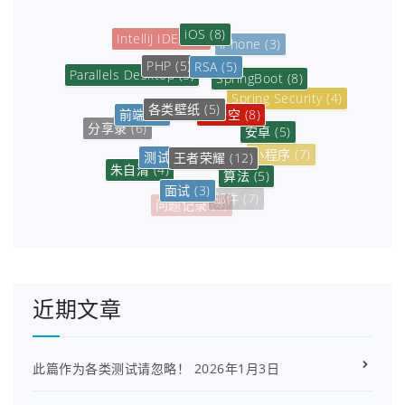
iOS
(8)
IntelliJ IDEA
(5)
iPhone
(3)
PHP
(5)
RSA
(5)
Parallels Desktop
(5)
SpringBoot
(8)
Spring Security
(4)
各类壁纸
(5)
孙悟空
(8)
前端
(5)
分享录
(6)
安卓
(5)
测试
(3)
王者荣耀
(12)
小程序
(7)
朱自清
(4)
算法
(5)
面试
(3)
邮件
(7)
问题记录
(4)
近期文章
此篇作为各类测试请忽略！
2026年1月3日