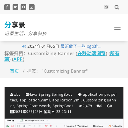
跳
至
正
文
分享录
记录生活，分享科技
2021年01月05日
最近做了一些logo准…
标签归档：Customizing Banner (
在移动端浏览
) (
所有
2020年11月03日
分享录网站底部现已…
端
) (
APP
)
2020年10月27日
早在1月10日xubingta…
首页
/
标签： "Customizing Banner"
2020年10月23日
由于网站暂未落实实…
2020年10月19日
喜讯！喜讯！分享录…
2020年09月26日
考虑到很多技术文章…
,
,
xbt
Java
Spring
SpringBoot
application.proper
2020年09月16日
我的个人网站分享录…
,
,
,
ties
application.yaml
application.yml
Customizing Bann
,
,
er
Spring Framework
SpringBoot
2020年06月14日
大家不用太拘束，但…
2,479
0
0
2024年08月23日 星期五 22:23:11
2020年06月03日
经过这段时间的努力…
2020年05月12日
为了更好的保护原创…