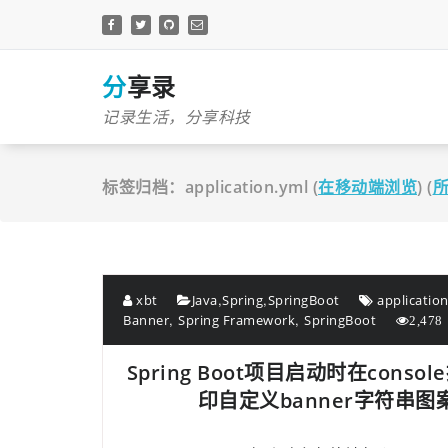
跳
至
正
文
分享录
记录生活，分享科技
标签归档：application.yml (
在移动端浏览
) (
,
,
xbt
Java
Spring
SpringBoot
application
,
,
Banner
Spring Framework
SpringBoot
2,478
Spring Boot项目启动时在conso
印自定义banner字符串图