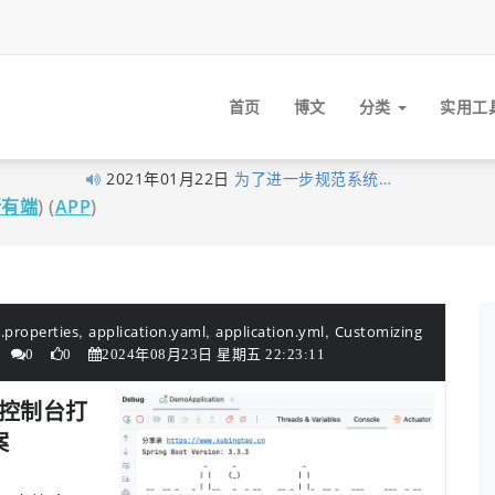
首页
博文
分类
实用工
2021年01月22日
为了进一步规范系统…
所有端
) (
APP
)
2021年01月05日
最近做了一些logo准…
2020年11月03日
分享录网站底部现已…
2020年10月27日
早在1月10日xubingta…
2020年10月23日
由于网站暂未落实实…
,
,
,
.properties
application.yaml
application.yml
Customizing
2020年10月19日
喜讯！喜讯！分享录…
0
0
2024年08月23日 星期五 22:23:11
2020年09月26日
考虑到很多技术文章…
le控制台打
2020年09月16日
我的个人网站分享录…
案
2020年06月14日
大家不用太拘束，但…
2020年06月03日
经过这段时间的努力…