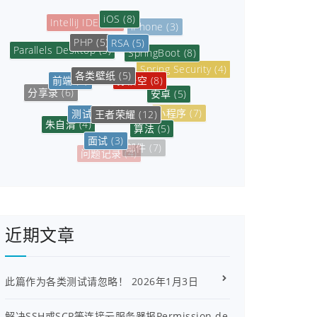
iOS
(8)
IntelliJ IDEA
(5)
iPhone
(3)
RSA
(5)
PHP
(5)
SpringBoot
(8)
Parallels Desktop
(5)
各类壁纸
(5)
Spring Security
(4)
孙悟空
(8)
前端
(5)
安卓
(5)
分享录
(6)
王者荣耀
(12)
测试
(3)
小程序
(7)
朱自清
(4)
算法
(5)
面试
(3)
数据库
(6)
邮件
(7)
问题记录
(4)
近期文章
此篇作为各类测试请忽略！
2026年1月3日
解决SSH或SCP等连接云服务器报Permission de