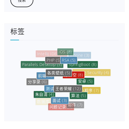
标签
iOS
(8)
iPhone
(3)
RSA
(5)
PHP
(5)
SpringBoot
(8)
Parallels Desktop
(5)
各类壁纸
(5)
孙悟空
(8)
Spring Security
(4)
前端
(5)
安卓
(5)
分享录
(6)
第四步是补充材料上传，经过上一步填写应用信
王者荣耀
(12)
测试
(3)
小程序
(7)
朱自清
(4)
算法
(5)
息、上传身份证、视频核身、上传APP图标等后，
面试
(3)
微信小程序
(8)
数据库
(6)
这一步主要是上传上面填写好的互联网信息服务备
邮件
(7)
问题记录
(4)
案承诺书以及其他材料。
最后提交管局审核，过一会有个12381号码的工业