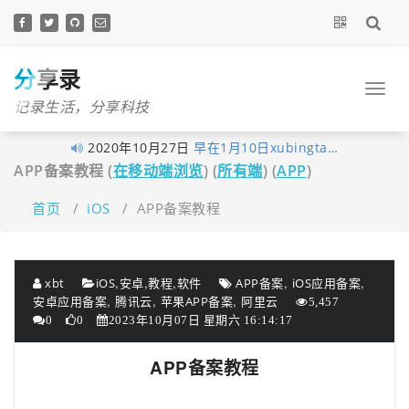
跳
至
正
文
分享录
记录生活，分享科技
2020年10月27日
早在1月10日xubingta…
APP备案教程 (
在移动端浏览
) (
所有端
) (
APP
)
2020年10月23日
由于网站暂未落实实…
2020年10月19日
喜讯！喜讯！分享录…
首页
/
iOS
/
APP备案教程
2020年09月26日
考虑到很多技术文章…
2020年09月16日
我的个人网站分享录…
,
,
,
,
,
xbt
iOS
安卓
教程
软件
APP备案
iOS应用备案
2020年06月14日
大家不用太拘束，但…
,
,
,
安卓应用备案
腾讯云
苹果APP备案
阿里云
5,457
2020年06月03日
经过这段时间的努力…
0
0
2023年10月07日 星期六 16:14:17
2020年05月12日
为了更好的保护原创…
APP备案教程
2020年04月28日
近来发现fenxianglu.…
2020年04月23日
由于服务器的带宽有…