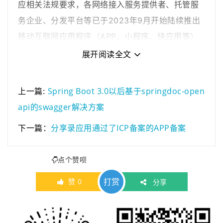
应相关法规要求，各网络接入服务提供者、托管服
2020年01月08日
若想发表博客的可以…
务企业、分发平台等已于2023年9月开始陆续推出
2021年03月01日
为了跟整套系统名称…
移动互联网应用程序（APP、小程序、快应用等）
2021年01月22日
为了进一步规范系统…
2021年01月05日
最近做了一些logo准…
备案服务，并要求截止至2024年3月31日完成相关
展开阅读全文
2020年11月03日
分享录网站底部现已…
备案，否则将不提供网络接入、分发等服务。
苹果App Store Connect也要求提供中国大陆ICP
Spring Boot 3.0以后基于springdoc-open
上一篇:
备案号，只需按照下面的步骤做，等通过备案后把
api的swagger解决方案
备案号填进去即可，注意要填子号也就是“A”结尾的I
分享录应用通过了ICP备案的APP备案
下一篇：
CP备案号。
点个赞呗
打赏
赞
0
分享