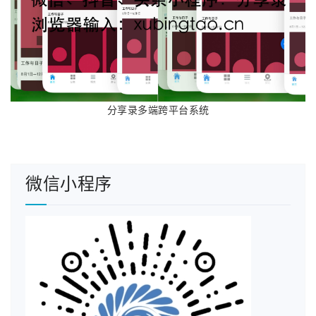
分享录多端跨平台系统
第三步是填写互联网信息服务内容，服务内容(APP)
默认是“网络代理”要选择合适的类型，备注保存后默
认前面会加上“我的个人网站内容是：”，这个问题不
微信小程序
知道修复了没有，如果没有接到备案确认电话的时
候要叫他们去掉，我之前因为这个被管局驳回了一
次。