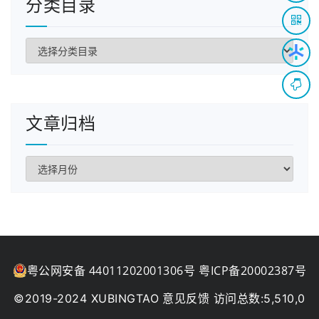
分类目录
本文由：
(https://www.xubingtao.cn) 、作者：
分享录
xbt
发表，转载请注明来源：
APP备案教程
历史上的今天:
分
类
目
2020:
解释(((1 + Math.random()) * 0x10000) | 0).t
录
oString(16).substring(1)(0)
文章归档
2019:
虞美人(0)
文
章
归
档
粤公网安备 44011202001306号
粤ICP备20002387号
意见反馈
©2019-2024 XUBINGTAO
访问总数:5,510,0