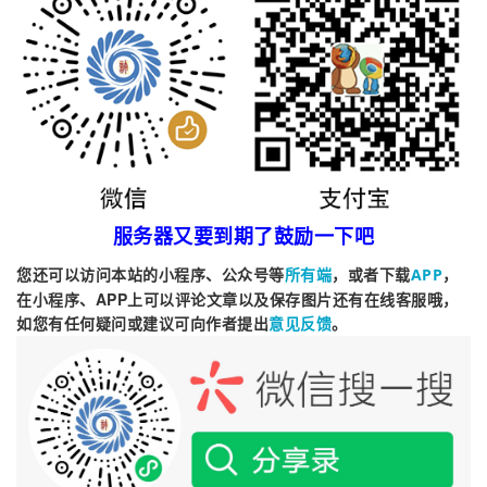
国内比较常用的云服务商有阿里云和腾讯云，这里
以腾讯云为例介绍如何进行APP备案，主要流程
是：验证备案域名->填写备案资料->云服务商审核-
>短信核验->管局审核->通过审核完成备案。
准备资料：
1.已备案的域名
服务器又要到期了鼓励一下吧
2.云服务器或备案授权码
您还可以访问本站的小程序、公众号等
，或者下载
，
所有端
APP
3.打印并填写《互联网信息服务备案承诺书(个人)》
在小程序、APP上可以评论文章以及保存图片还有在线客服哦，
或《互联网信息服务备案承诺书(单位)》，需签名
如您有任何疑问或建议可向作者提出
。
意见反馈
+手印或签名+盖章
4.身份证原件，备案要拍照，不能用照片，如果是
企业还要准备营业执照等
5.APP图标