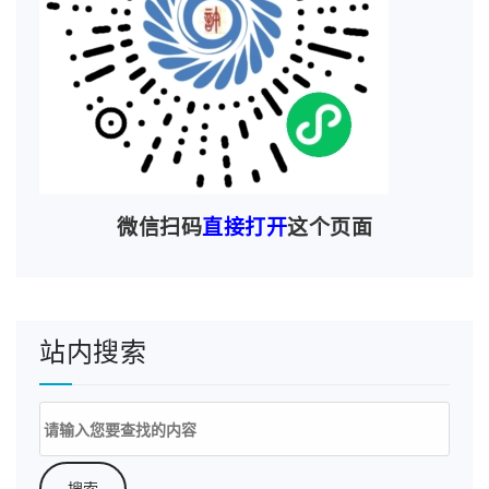
另外，如果既有安卓端又有iOS就要在“APP特征信
息”下面填写两次“新增APP特征信息”，其中“新增A
微信扫码
直接打开
这个页面
公钥获取指引
pp包信息”腾讯云有提供
，但是安卓端
按照指引没办法获取应用公钥，还有签名MD5值等
用Android Studio打包签名应
的获取方式可以看《
站内搜索
用并查看apk公钥、MD5、SHA1、SHA-256等签名
信息
》。
搜
索：