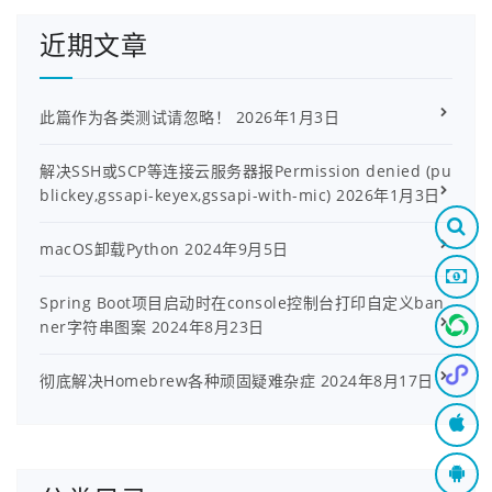
工业和信
和信息化部手机短信验证码要在一天内到
近期文章
息化部政务服务平台的ICP/IP地址/域名信息备案管
理系统
提交核验，然后等待审核，APP备案很快我
此篇作为各类测试请忽略！
2026年1月3日
之前只用一天就审批下来了。
解决SSH或SCP等连接云服务器报Permission denied (pu
blickey,gssapi-keyex,gssapi-with-mic)
2026年1月3日
macOS卸载Python
2024年9月5日
Spring Boot项目启动时在console控制台打印自定义ban
ner字符串图案
2024年8月23日
彻底解决Homebrew各种顽固疑难杂症
2024年8月17日
腾讯云APP备案
使用阿里
更多相关内容请访问：
、
云APP进行ICP备案引导
。