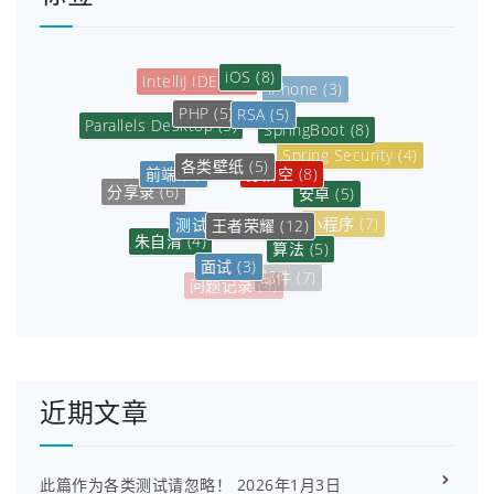
iOS
(8)
IntelliJ IDEA
(5)
iPhone
(3)
PHP
(5)
RSA
(5)
Parallels Desktop
(5)
SpringBoot
(8)
Spring Security
(4)
各类壁纸
(5)
孙悟空
(8)
前端
(5)
安卓
(5)
分享录
(6)
测试
(3)
王者荣耀
(12)
小程序
(7)
朱自清
(4)
算法
(5)
面试
(3)
数据库
(6)
邮件
(7)
问题记录
(4)
近期文章
此篇作为各类测试请忽略！
2026年1月3日