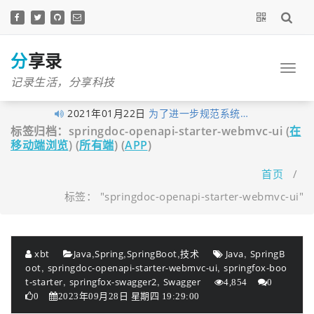
跳
至
正
文
分享录
记录生活，分享科技
2021年01月22日
为了进一步规范系统…
标签归档：springdoc-openapi-starter-webmvc-ui (
在
2021年01月05日
最近做了一些logo准…
移动端浏览
) (
所有端
) (
APP
)
2020年11月03日
分享录网站底部现已…
首页
/
2020年10月27日
早在1月10日xubingta…
标签： "springdoc-openapi-starter-webmvc-ui"
2020年10月23日
由于网站暂未落实实…
2020年10月19日
喜讯！喜讯！分享录…
2020年09月26日
考虑到很多技术文章…
,
,
,
,
xbt
Java
Spring
SpringBoot
技术
Java
SpringB
2020年09月16日
我的个人网站分享录…
,
,
oot
springdoc-openapi-starter-webmvc-ui
springfox-boo
2020年06月14日
大家不用太拘束，但…
,
,
t-starter
springfox-swagger2
Swagger
4,854
0
0
2023年09月28日 星期四 19:29:00
2020年06月03日
经过这段时间的努力…