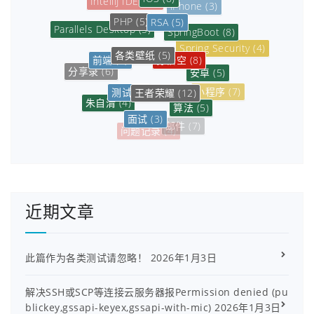
iPhone
(3)
PHP
(5)
RSA
(5)
Parallels Desktop
(5)
SpringBoot
(8)
Spring Security
(4)
各类壁纸
(5)
孙悟空
(8)
前端
(5)
安卓
(5)
分享录
(6)
测试
(3)
王者荣耀
(12)
小程序
(7)
朱自清
(4)
算法
(5)
面试
(3)
数据库
(6)
邮件
(7)
问题记录
(4)
近期文章
此篇作为各类测试请忽略！
2026年1月3日
解决SSH或SCP等连接云服务器报Permission denied (pu
blickey,gssapi-keyex,gssapi-with-mic)
2026年1月3日