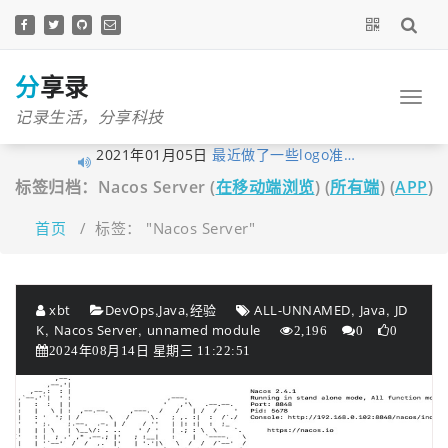
跳
至
正
文
分享录
记录生活，分享科技
2021年01月05日
最近做了一些logo准…
2020年11月03日
分享录网站底部现已…
标签归档：Nacos Server (
在移动端浏览
) (
所有端
) (
APP
)
2020年10月27日
早在1月10日xubingta…
首页
/
标签： "Nacos Server"
2020年10月23日
由于网站暂未落实实…
2020年10月19日
喜讯！喜讯！分享录…
2020年09月26日
考虑到很多技术文章…
,
,
,
,
xbt
DevOps
Java
经验
ALL-UNNAMED
Java
JD
2020年09月16日
我的个人网站分享录…
,
,
K
Nacos Server
unnamed module
2,196
0
0
2020年06月14日
大家不用太拘束，但…
2024年08月14日 星期三 11:22:51
2020年06月03日
经过这段时间的努力…
2020年05月12日
为了更好的保护原创…
2020年04月28日
近来发现fenxianglu.…