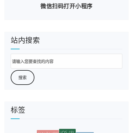
微信扫码打开小程序
站内搜索
搜
索：
标签
iOS
(8)
IntelliJ IDEA
(5)