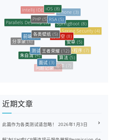
iOS
(8)
IntelliJ IDEA
(5)
iPhone
(3)
RSA
(5)
PHP
(5)
SpringBoot
(8)
Parallels Desktop
(5)
各类壁纸
(5)
Spring Security
(4)
孙悟空
(8)
前端
(5)
安卓
(5)
分享录
(6)
王者荣耀
(12)
测试
(3)
小程序
(7)
朱自清
(4)
算法
(5)
面试
(3)
数据库
(6)
邮件
(7)
问题记录
(4)
近期文章
此篇作为各类测试请忽略！
2026年1月3日
解决SSH或SCP等连接云服务器报Permission de