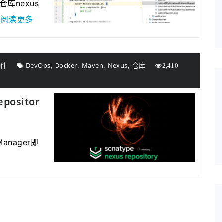
仓库nexus
2020年04月28日
近来发现fenxianglu.…
…阅读更多
2020年04月23日
由于服务器的带宽有…
2020年01月08日
若想发表博客的可以…
2021年03月01日
为了跟整套系统名称…
,
,
,
,
软件
DevOps
Docker
Maven
Nexus
仓库
2021年01月22日
为了进一步规范系统…
2,410
positor
 Manager即