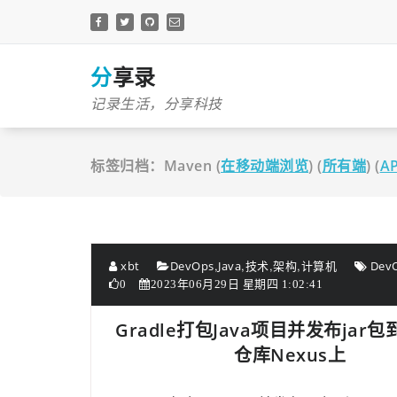
跳
至
正
文
分享录
记录生活，分享科技
标签归档：Maven (
在移动端浏览
) (
所有端
) (
A
,
,
,
,
xbt
DevOps
Java
技术
架构
计算机
Dev
0
2023年06月29日 星期四 1:02:41
Gradle打包Java项目并发布jar包
仓库Nexus上