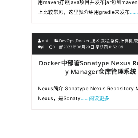
用maven打包java项目并发布jar包到maven
…
上比较常见，这里就介绍用gradle来发布
,
,
,
,
,
,
xbt
DevOps
Docker
技术
教程
架构
计算机
0
0
2023年06月29日 星期四 0:52:09
Docker中部署Sonatype Nexus Re
y Manager仓库管理系统
Nexus简介 Sonatype Nexus Repository
……阅读更多
Nexus，是Sonaty