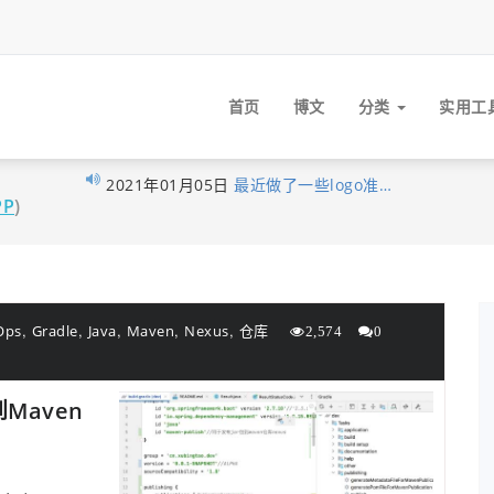
首页
博文
分类
实用工
2021年01月05日
最近做了一些logo准…
PP
)
2020年11月03日
分享录网站底部现已…
2020年10月27日
早在1月10日xubingta…
2020年10月23日
由于网站暂未落实实…
2020年10月19日
喜讯！喜讯！分享录…
,
,
,
,
,
Ops
Gradle
Java
Maven
Nexus
仓库
2,574
0
2020年09月26日
考虑到很多技术文章…
2020年09月16日
我的个人网站分享录…
到Maven
2020年06月14日
大家不用太拘束，但…
2020年06月03日
经过这段时间的努力…
2020年05月12日
为了更好的保护原创…