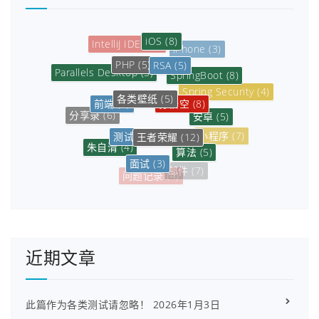
iOS
(8)
IntelliJ IDEA
(5)
iPhone
(3)
PHP
(5)
RSA
(5)
Parallels Desktop
(5)
SpringBoot
(8)
Spring Security
(4)
各类壁纸
(5)
孙悟空
(8)
前端
(5)
安卓
(5)
分享录
(6)
测试
(3)
王者荣耀
(12)
小程序
(7)
朱自清
(4)
算法
(5)
面试
(3)
数据库
(6)
邮件
(7)
问题记录
(4)
近期文章
此篇作为各类测试请忽略！
2026年1月3日