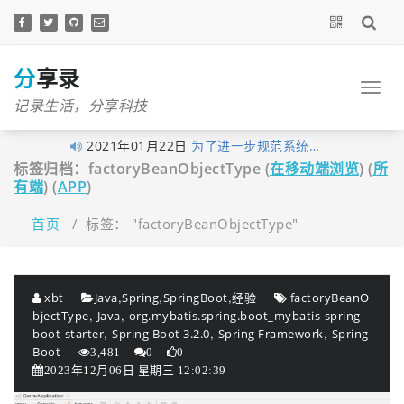
跳
至
正
文
分享录
记录生活，分享科技
2021年01月22日
为了进一步规范系统…
标签归档：factoryBeanObjectType (
在移动端浏览
) (
所
2021年01月05日
最近做了一些logo准…
有端
) (
APP
)
2020年11月03日
分享录网站底部现已…
首页
/
标签： "factoryBeanObjectType"
2020年10月27日
早在1月10日xubingta…
2020年10月23日
由于网站暂未落实实…
2020年10月19日
喜讯！喜讯！分享录…
,
,
,
xbt
Java
Spring
SpringBoot
经验
factoryBeanO
2020年09月26日
考虑到很多技术文章…
,
,
bjectType
Java
org.mybatis.spring.boot_mybatis-spring-
,
,
,
boot-starter
Spring Boot 3.2.0
Spring Framework
Spring
2020年09月16日
我的个人网站分享录…
Boot
3,481
0
0
2020年06月14日
大家不用太拘束，但…
2023年12月06日 星期三 12:02:39
2020年06月03日
经过这段时间的努力…