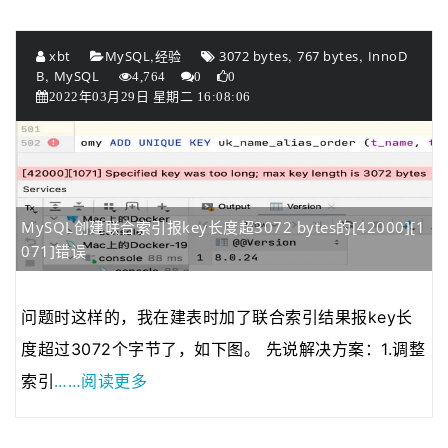
,
,
,
xbt
MySQL
经验
3072 bytes
767 bytes
InnoD
,
B
MySQL
4,764
0
0
2022年03月29日 星期二 16:08:06
MySQL创建联合索引报key长度超3072 bytes的[42000][1
071]错误
问题时这样的，我在建表时加了联合索引结果报key长
度超过3072个字节了，如下图。 先说解决方案：1.调整
……阅读更多
索引