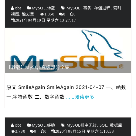
,
,
,
,
,
xbt
MySQL
转载
MySQL
事务
存储过程
索引
,
视图
触发器
1,850
0
0
2021年04月10日 星期六 13:27:17
【转载】MySQL高级部分全集
原文 SmlieAgain SmlieAgain 2021-04-07 一、函数
……阅读更多
一.字符函数 二、数字函数
,
,
,
xbt
MySQL
经验
MySQL排序无效
SQL
数据库
3,730
0
0
2020年08月15日 星期六 1:10:53