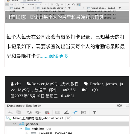
2020年04月23日
由于服务器的带宽有…
2020年01月08日
若想发表博客的可以…
【面试题】查询出每个人的最早和最晚打卡记录
2021年03月01日
为了跟整套系统名称…
2021年01月22日
为了进一步规范系统…
每个人每天在公司都会有很多打卡记录，已知某天的打
2021年01月05日
最近做了一些logo准…
卡记录如下，现要求查询出当天每个人的考勤记录即最
……阅读更多
早和最晚打卡记
,
,
,
,
,
xbt
Docker
MySQL
技术
教程
Docker
James
Ja
,
,
,
va
MySQL
数据库
邮件
2,561
0
0
2023年05月10日 星期三 16:48:31