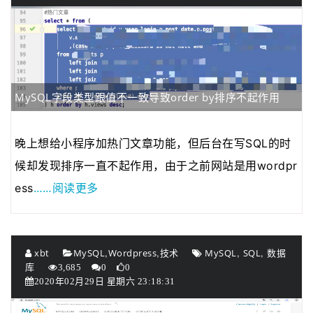
MySQL字段类型跟值不一致导致order by排序不起作用
晚上想给小程序加热门文章功能，但后台在写SQL的时
候却发现排序一直不起作用，由于之前网站是用wordpr
……阅读更多
ess
,
,
,
,
xbt
MySQL
Wordpress
技术
MySQL
SQL
数据
库
3,685
0
0
2020年02月29日 星期六 23:18:31