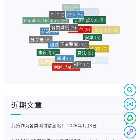
RSA
(5)
PHP
(5)
SpringBoot
(8)
Parallels Desktop
(5)
各类壁纸
(5)
孙悟空
(8)
前端
(5)
Spring Security
(4)
安卓
(5)
王者荣耀
(12)
分享录
(6)
测试
(3)
小程序
(7)
算法
(5)
朱自清
(4)
五杀
(4)
面试
(3)
微信小程序
(8)
数据库
(6)
邮件
(7)
问题记录
(4)
微服务架构
(3)
排位
(11)
近期文章
此篇作为各类测试请忽略！
2026年1月3日