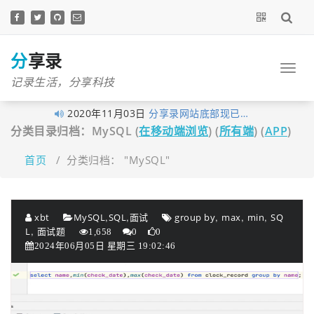
跳
至
正
文
分享录
记录生活，分享科技
2020年11月03日
分享录网站底部现已…
分类目录归档：MySQL (
在移动端浏览
) (
所有端
) (
APP
)
2020年10月27日
早在1月10日xubingta…
2020年10月23日
由于网站暂未落实实…
首页
/
分类归档： "MySQL"
2020年10月19日
喜讯！喜讯！分享录…
2020年09月26日
考虑到很多技术文章…
,
,
,
,
,
xbt
MySQL
SQL
面试
group by
max
min
SQ
2020年09月16日
我的个人网站分享录…
,
L
面试题
1,658
0
0
2020年06月14日
大家不用太拘束，但…
2024年06月05日 星期三 19:02:46
2020年06月03日
经过这段时间的努力…
2020年05月12日
为了更好的保护原创…
2020年04月28日
近来发现fenxianglu.…