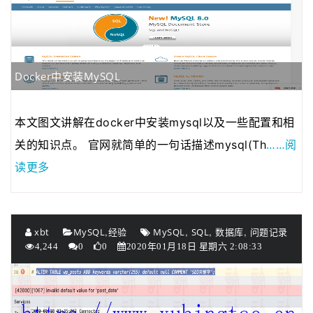
Docker中安装MySQL
本文图文讲解在docker中安装mysql以及一些配置和相
……阅
关的知识点。 官网就简单的一句话描述mysql(Th
读更多
,
,
,
,
xbt
MySQL
经验
MySQL
SQL
数据库
问题记录
4,244
0
0
2020年01月18日 星期六 2:08:33