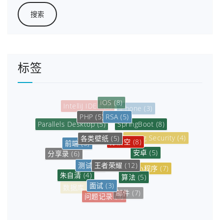
标签
iOS
(8)
iPhone
(3)
RSA
(5)
PHP
(5)
SpringBoot
(8)
Parallels Desktop
(5)
各类壁纸
(5)
孙悟空
(8)
Spring Security
(4)
前端
(5)
安卓
(5)
分享录
(6)
王者荣耀
(12)
测试
(3)
小程序
(7)
朱自清
(4)
算法
(5)
面试
(3)
微信小程序
(8)
数据库
(6)
邮件
(7)
问题记录
(4)