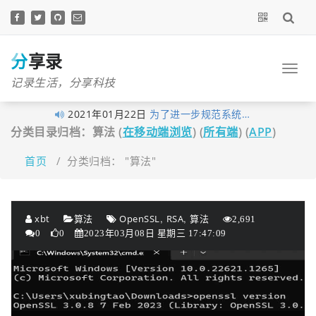
跳
至
正
文
分享录
记录生活，分享科技
2021年01月22日
为了进一步规范系统…
2021年01月05日
最近做了一些logo准…
分类目录归档：算法 (
在移动端浏览
) (
所有端
) (
APP
)
2020年11月03日
分享录网站底部现已…
首页
/
分类归档： "算法"
2020年10月27日
早在1月10日xubingta…
2020年10月23日
由于网站暂未落实实…
2020年10月19日
喜讯！喜讯！分享录…
,
,
xbt
算法
OpenSSL
RSA
算法
2,691
2020年09月26日
考虑到很多技术文章…
0
0
2023年03月08日 星期三 17:47:09
2020年09月16日
我的个人网站分享录…
2020年06月14日
大家不用太拘束，但…
2020年06月03日
经过这段时间的努力…
2020年05月12日
为了更好的保护原创…