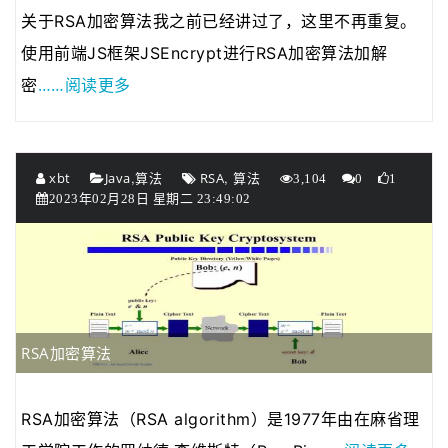
关于RSA加密算法我之前已经讲过了，这里不再重复。
使用前端JS框架JSEncrypt进行RSA加密算法加解
……阅读更多
密
,
,
xbt
Java
算法
RSA
算法
3,104
0
1
2023年02月28日 星期二 23:49:02
RSA加密算法
RSA加密算法（RSA algorithm）是1977年由在麻省理