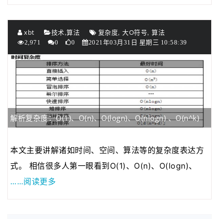
,
,
,
xbt
技术
算法
复杂度
大O符号
算法
2,971
0
0
2021年03月31日 星期三 10:58:39
解析复杂度：O(1)、O(n)、O(logn)、O(nlogn) 、O(n^k)
本文主要讲解诸如时间、空间、算法等的复杂度表达方
式。 相信很多人第一眼看到O(1)、O(n)、O(logn)、
……阅读更多