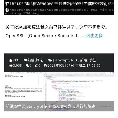
在Linux、Mac和Windows上通过OpenSSL生成RSA公钥私
2020年04月28日
近来发现fenxianglu.…
钥
2020年04月23日
由于服务器的带宽有…
2020年01月08日
若想发表博客的可以…
关于RSA加密算法我之前已经讲过了，这里不再重复。
2021年03月01日
为了跟整套系统名称…
……阅读更多
OpenSSL（Open Secure Sockets L
,
,
,
,
xbt
前端
算法
JSEncrypt
RSA
前端
算法
3,068
0
0
2023年03月07日 星期二 17:51:35
前端JS框架JSEncrypt使用RSA加密算法进行加解密