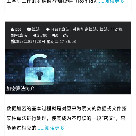
……阅读更多
工学院工作的罗纳德·李维斯特（Ron Riv
,
,
,
xbt
算法
Hash算法
对称加密算法
算法
非对称
加密算法
2,780
0
2
2023年02月28日 星期二 17:36:58
加密算法简介
数据加密的基本过程就是对原来为明文的数据或文件按
某种算法进行处理，使其成为不可读的一段“密文”，只
……阅读更多
能通过相应的