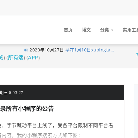
首页
博文
分类
实用工
2020年10月27日
早在1月10日xubingta…
览
) (
所有端
) (
APP
)
2020年10月23日
由于网站暂未落实实…
2020年10月19日
喜讯！喜讯！分享录…
2020年09月26日
考虑到很多技术文章…
2020年09月16日
我的个人网站分享录…
三 0:03:27
2020年06月14日
大家不用太拘束，但…
2020年06月03日
经过这段时间的努力…
录所有小程序的公告
2020年05月12日
为了更好的保护原创…
2020年04月28日
近来发现fenxianglu.…
信、字节跳动平台上线了，受各平台限制不同平台看
2020年04月23日
由于服务器的带宽有…
有内容，我的小程序搜索方式如下图：