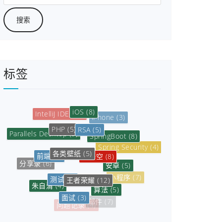
标签
iOS
(8)
iPhone
(3)
RSA
(5)
PHP
(5)
SpringBoot
(8)
Parallels Desktop
(5)
各类壁纸
(5)
孙悟空
(8)
Spring Security
(4)
前端
(5)
安卓
(5)
分享录
(6)
王者荣耀
(12)
测试
(3)
小程序
(7)
朱自清
(4)
算法
(5)
面试
(3)
微信小程序
(8)
数据库
(6)
邮件
(7)
问题记录
(4)