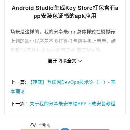
2020年01月08日
若想发表博客的可以…
Android Studio生成Key Store打包含有a
2021年03月01日
为了跟整套系统名称…
pp安装包证书的apk应用
2021年01月22日
为了进一步规范系统…
2021年01月05日
最近做了一些logo准…
场景是这样的，我的分享录app总体样式在模拟器
2020年11月03日
分享录网站底部现已…
上调的跟小程序差不多打算打包到手机上看看，结
果报“该安装包未包含任何证书”而安装失败。
展开阅读全文
【转载】互联网DevOps技术论（一）- 基
上一篇:
本理论
关于我的分享录安卓端APP下载安装教程
下一篇：
点个赞呗