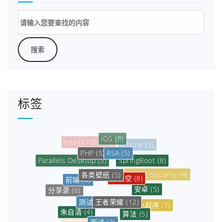
搜
索：
把这个app-release.apk拿到手机上安装却报签名
不一致而安装失败：
标签
iOS
(8)
iPhone
(3)
RSA
(5)
PHP
(5)
SpringBoot
(8)
Parallels Desktop
(5)
各类壁纸
(5)
孙悟空
(8)
Spring Security
(4)
前端
(5)
安卓
(5)
分享录
(6)
王者荣耀
(12)
测试
(3)
小程序
(7)
朱自清
(4)
算法
(5)
面试
(3)
微信小程序
(8)