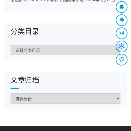
这是因为我之前在手机上安装过gradle编译的build
分类目录
->outputs->apk->debug->app-debug.apk安装
包，只需要卸载旧安装包，然后重新安装新的就可
分
以了：
类
目
录
文章归档
文
章
归
档