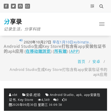
跳
至
正
文
分享录
记录生活，分享科技
2020年10月27日
早在1月10日xubingta…
Android Studio生成Key Store打包含有app安装包证书
2020年10月23日
由于网站暂未落实实…
的apk应用 (
在移动端浏览
) (
所有端
) (
APP
)
2020年10月19日
喜讯！喜讯！分享录…
首页
/
安卓
/
2020年09月26日
考虑到很多技术文章…
Android Studio生成Key Store打包含有app安装包证书的
2020年09月16日
我的个人网站分享录…
apk应用
2020年06月14日
大家不用太拘束，但…
2020年06月03日
经过这段时间的努力…
2020年05月12日
为了更好的保护原创…
,
,
,
xbt
安卓
经验
Android Studio
apk
app安装包
,
2020年04月28日
近来发现fenxianglu.…
证书
Key Store
4,549
0
0
2020年09月30日 星期三 16:09:58
2020年04月23日
由于服务器的带宽有…