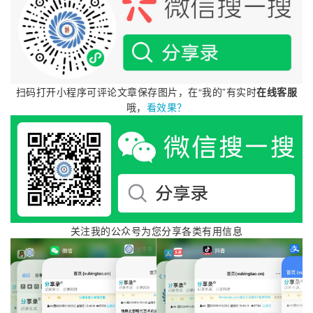
我也是第一次开发app，印象中Java有个Key Stor
e生成证书的，到android studio上研究一下，发现
扫码打开小程序可评论文章保存图片，在“我的”有实时
在线客服
可以用Android Studio生成Key Store打包含有ap
哦，
看效果？
p安装包证书的apk应用。点“Build”->“Generate Si
gned Bundle or APK”在弹出框选“APK”然后点“ne
xt”：
关注我的公众号为您分享各类有用信息